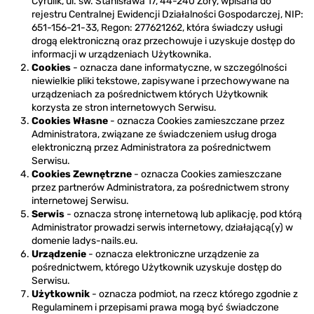
Cyrulik, ul.
św.
S
tanisława 17
, 44-240 Żory, wpisana do
rejestru Centralnej Ewidencji Działalności Gospodarczej, NIP:
651-156-21-33, Regon: 277621262, która świadczy usługi
drogą elektroniczną oraz przechowuje i uzyskuje dostęp do
informacji w urządzeniach Użytkownika.
Cookies
- oznacza dane informatyczne, w szczególności
niewielkie pliki tekstowe, zapisywane i przechowywane na
urządzeniach za pośrednictwem których Użytkownik
korzysta ze stron internetowych Serwisu.
Cookies Własne
- oznacza Cookies zamieszczane przez
Administratora, związane ze świadczeniem usług droga
elektroniczną przez Administratora za pośrednictwem
Serwisu.
Cookies Zewnętrzne
- oznacza Cookies zamieszczane
przez partnerów Administratora, za pośrednictwem strony
internetowej Serwisu.
Serwis
- oznacza stronę internetową lub aplikację, pod którą
Administrator prowadzi serwis internetowy, działającą(y) w
domenie ladys-nails.eu.
Urządzenie
- oznacza elektroniczne urządzenie za
pośrednictwem, którego Użytkownik uzyskuje dostęp do
Serwisu.
Użytkownik
- oznacza podmiot, na rzecz którego zgodnie z
Regulaminem i przepisami prawa mogą być świadczone