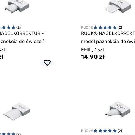
(2)
RUCK®
(2)
NAGELKORREKTUR -
RUCK® NAGELKORREKT
znokcia do ćwiczeń
model paznokcia do ćw
zt.
EMIL, 1 szt.
zł
14,90 zł
RUCK®
(2)
(2)