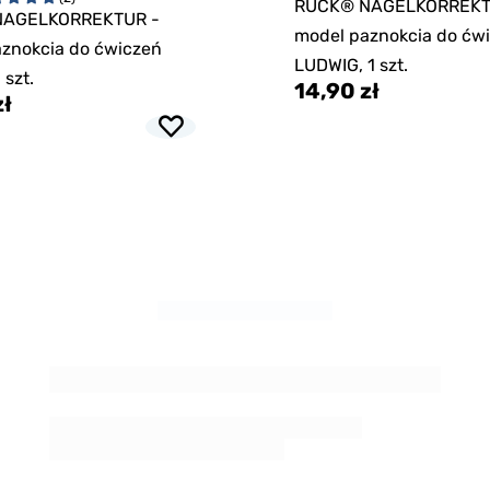
RUCK® NAGELKORREKT
NAGELKORREKTUR -
model paznokcia do ćw
znokcia do ćwiczeń
LUDWIG, 1 szt.
 szt.
14,90 zł
zł