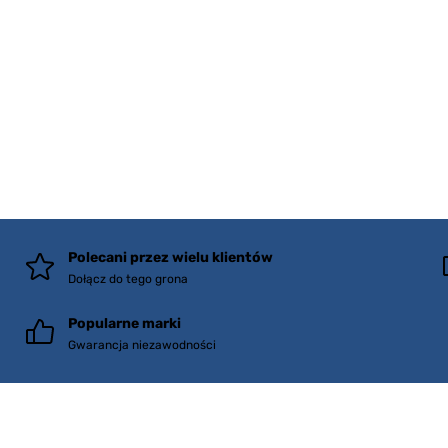
Polecani przez wielu klientów
Dołącz do tego grona
Popularne marki
Gwarancja niezawodności