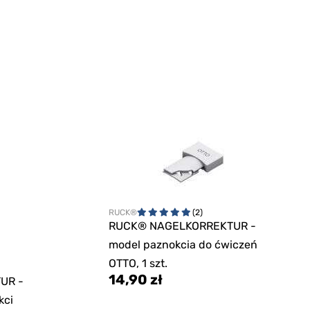
RUCK®
(2)
RUCK® NAGELKORREKTUR -
model paznokcia do ćwiczeń
OTTO, 1 szt.
14,90 zł
UR -
kci