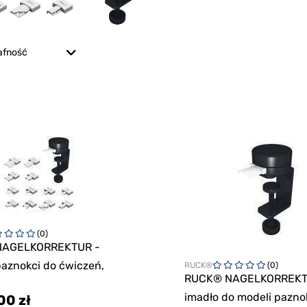
afność
(0)
NAGELKORREKTUR -
aznokci do ćwiczeń,
RUCK®
(0)
RUCK® NAGELKORREKT
imadło do modeli pazno
00 zł