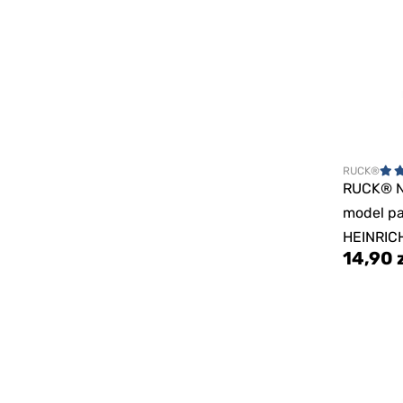
RUCK®
RUCK® 
model pa
HEINRICH,
14,90 