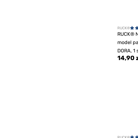
RUCK®
RUCK® 
model pa
DORA, 1 s
14,90 
RUCK®