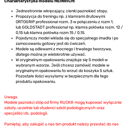
Charakterystyka modelu HEINRICH:
Jednostronnie wkręcający, cienki paznokieć stopy.
Propozycja do treningu np. z klamrami drutowymi
ORTOGRIP professional rozm. 3 w połączeniu z rozm 1,
lub GOLDSTADT professional np. klamra połówka rozm. 12 /
0,15 lub klamra połówka rozm 15 / 0,15.
Pojedynczy model wkłada się do specjalnego imadła i po
zamocowaniu gotowy jest do ćwiczeń.
Modele są odlewami z mocnego i trwałego tworzywa,
dlatego można je wielokrotnie używać.
W oryginalnym opakowaniu znajduje się 5 modeli w
wybranym wzorze. Jeśli chcesz zamówić modele w
oryginalnym opakowaniu to wrzuć do koszyka 5 sztuk.
Pozostałe ilości wysyłamy w bezpiecznym dla tego
produktu opakowaniu.
Uwaga.
Modele paznokci stóp od firmy RUCK® mogą kupować wyłącznie
szkoły, uczelnie lub studenci szkół podologicznych oraz
specjaliści ds. podologii.
Pamiętaj, aby zakupić u nas ten produkt należy przesłać do nas