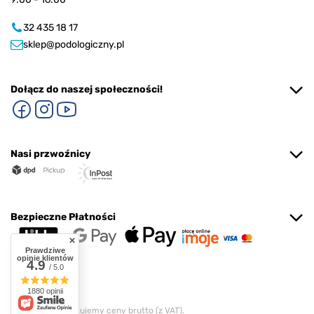
32 435 18 17
sklep@podologiczny.pl
Dołącz do naszej społeczności!
Nasi przwoźnicy
Bezpieczne Płatności
Prawdziwe
opinie klientów
4.9
/ 5.0
1880 opinii
W sklepie prezentujemy ceny brutto (z VAT).