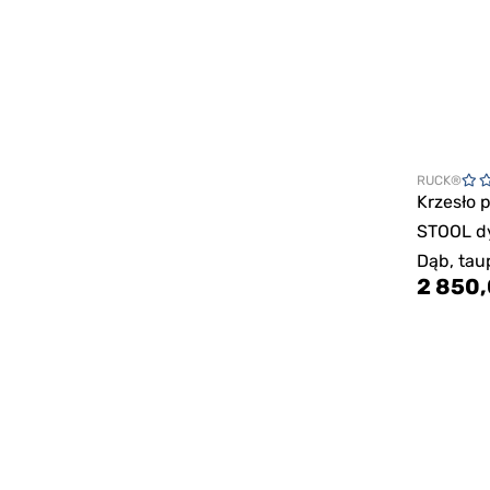
RUCK®
Krzesło 
STOOL d
Dąb, tau
2 850,