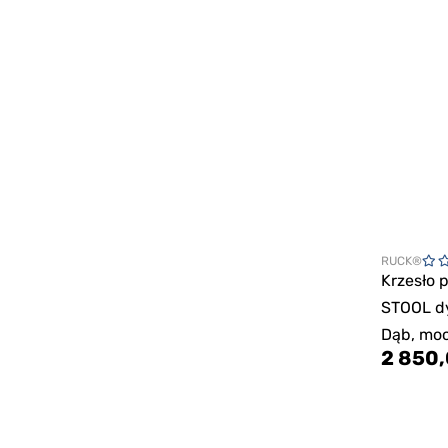
RUCK®
Krzesło 
STOOL d
Dąb, mo
2 850,