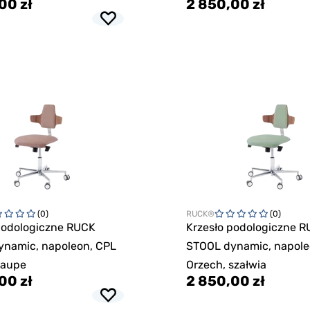
00 zł
2 850,00 zł
(0)
RUCK®
(0)
podologiczne RUCK
Krzesło podologiczne 
ynamic, napoleon, CPL
STOOL dynamic, napole
taupe
Orzech, szałwia
00 zł
2 850,00 zł