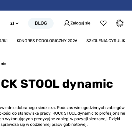
BLOG
Zaloguj się
zł
ARKI
KONGRES PODOLOGICZNY 2026
SZKOLENIA CYRULIK
mic
RUCK STOOL dynamic
dpowiednio dobranego siedziska. Podczas wielogodzinnych zabiegów
okości do stanowiska pracy.
RUCK STOOL dynamic to profesjonalne
ach wykonujących precyzyjne zabiegi w pozycji siedzącej.
Dzięki
e sprawdza się w codziennej pracy gabinetowej.