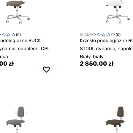
(0)
RUCK®
(0)
podologiczne RUCK
Krzesło podologiczne 
ynamic, napoleon, CPL
STOOL dynamic, napole
occa
Biały, biały
00 zł
2 850,00 zł