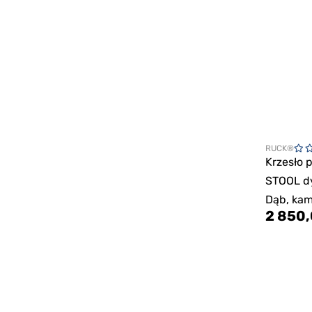
RUCK®
Krzesło 
STOOL d
Dąb, ka
2 850,