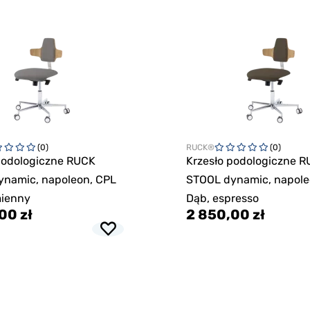
(0)
RUCK®
(0)
podologiczne RUCK
Krzesło podologiczne 
ynamic, napoleon, CPL
STOOL dynamic, napole
mienny
Dąb, espresso
00 zł
2 850,00 zł