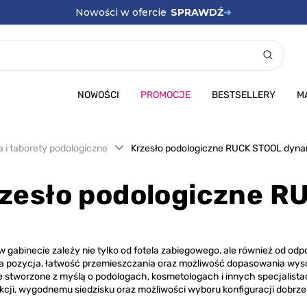
Promocje
SPRAWDŹ
➜
NOWOŚCI
PROMOCJE
BESTSELLERY
M
a i taborety podologiczne
Krzesło podologiczne RUCK STOOL dyna
zesło podologiczne 
w gabinecie zależy nie tylko od fotela zabiegowego, ale również od o
ilna pozycja, łatwość przemieszczania oraz możliwość dopasowania wys
e stworzone z myślą o podologach, kosmetologach i innych specjalist
ukcji, wygodnemu siedzisku oraz możliwości wyboru konfiguracji dobrz