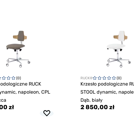
(0)
RUCK®
(0)
podologiczne RUCK
Krzesło podologiczne 
ynamic, napoleon, CPL
STOOL dynamic, napole
cca
Dąb, biały
00 zł
2 850,00 zł