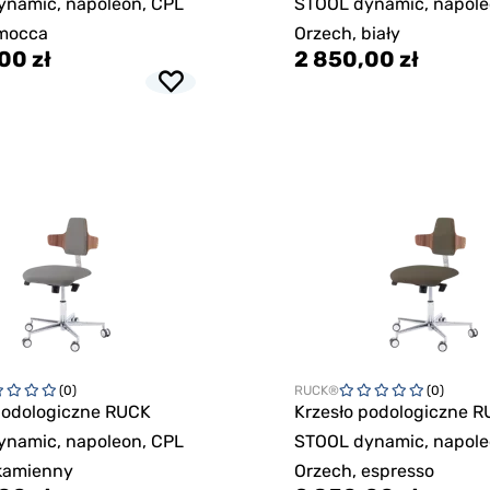
ynamic, napoleon, CPL
STOOL dynamic, napole
 mocca
Orzech, biały
00 zł
2 850,00 zł
(0)
RUCK®
(0)
podologiczne RUCK
Krzesło podologiczne 
ynamic, napoleon, CPL
STOOL dynamic, napole
kamienny
Orzech, espresso