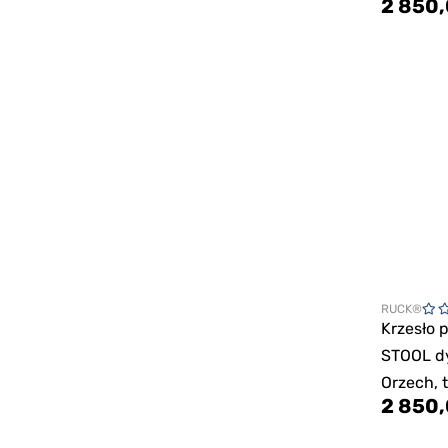
2 850,
RUCK®
Krzesło 
STOOL d
Orzech, 
2 850,