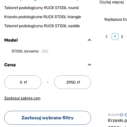
Czytaj więcej
Taboret podologiczny RUCK STOOL round
Krzesło podologiczne RUCK STOOL triangle
Najlepsza tr
Taboret podologiczny RUCK STOOL saddle
1
2
Model
STOOL dynamic
28
Cena
zł
-
zł
Zastosuj zakres cen
RUCK®
Zastosuj wybrane filtry
Krzesło 