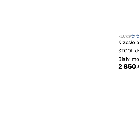
RUCK®
Krzesło 
STOOL d
Biały, m
2 850,