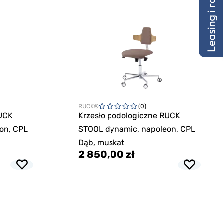
RUCK®
(0)
RUCK
Krzesło podologiczne RUCK
on, CPL
STOOL dynamic, napoleon, CPL
Dąb, muskat
2 850,00 zł