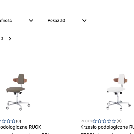
afność
Pokaż 30
3
(0)
RUCK®
(0)
podologiczne RUCK
Krzesło podologiczne 