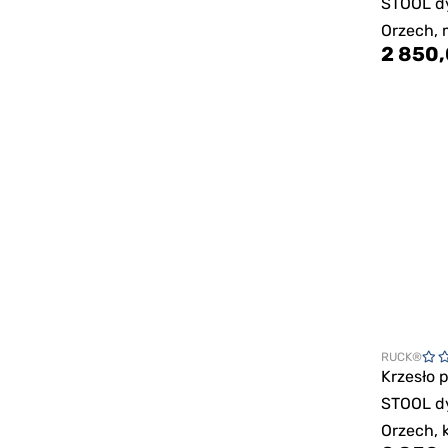
STOOL d
Orzech,
2 850,
RUCK®
Krzesło 
STOOL d
Orzech, 