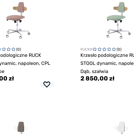
(0)
RUCK®
(0)
podologiczne RUCK
Krzesło podologiczne 
ynamic, napoleon, CPL
STOOL dynamic, napole
pe
Dąb, szałwia
00 zł
2 850,00 zł