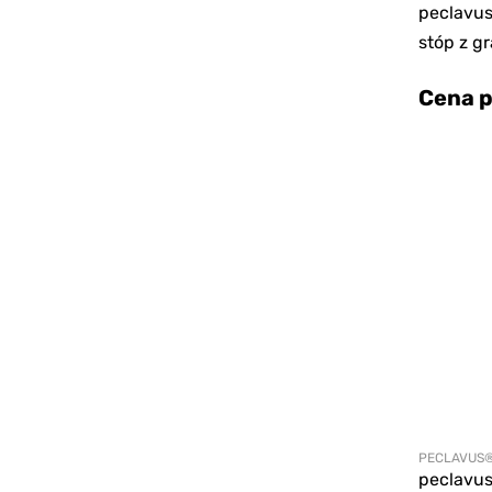
peclavu
stóp z g
Cena p
PECLAVUS
peclavu