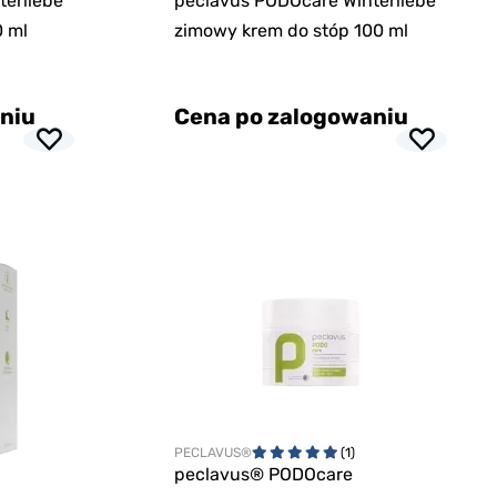
terliebe
peclavus PODOcare Winterliebe
0 ml
zimowy krem do stóp 100 ml
niu
Cena po zalogowaniu
PECLAVUS®
(1)
peclavus® PODOcare