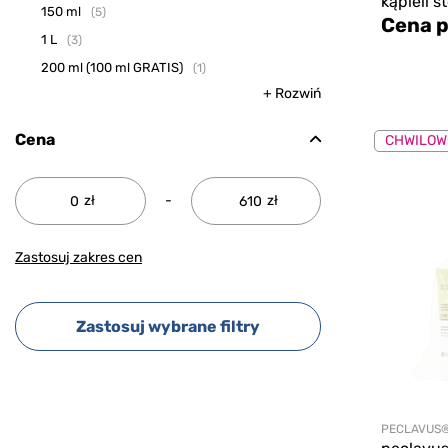
kąpieli st
150 ml
5
Cena p
1 L
3
200 ml (100 ml GRATIS)
1
+ Rozwiń
Cena
CHWILOW
zł
-
zł
Zastosuj zakres cen
Zastosuj wybrane filtry
PECLAVUS