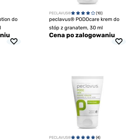
PECLAVUS®
(10)
tion do
peclavus® PODOcare krem do
l
stóp z granatem, 30 ml
niu
Cena po zalogowaniu
PECLAVUS®
(4)