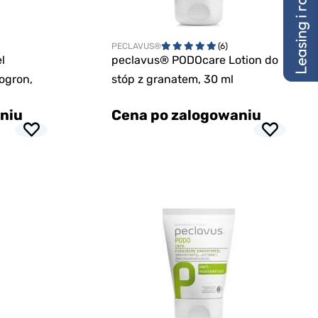
PECLAVUS®
(6)
l
peclavus® PODOcare Lotion do
nogron,
stóp z granatem, 30 ml
niu
Cena po zalogowaniu