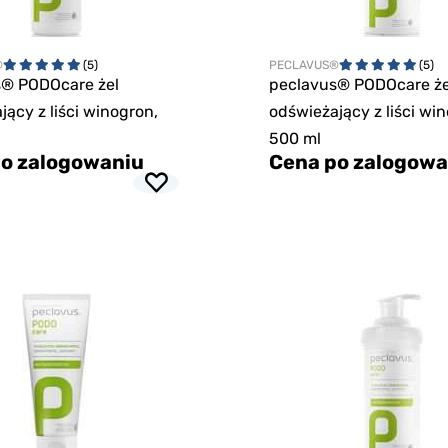
®
(5)
PECLAVUS®
(5)
s® PODOcare żel
peclavus® PODOcare że
jący z liści winogron,
odświeżający z liści wi
500 ml
o zalogowaniu
Cena po zalogowa