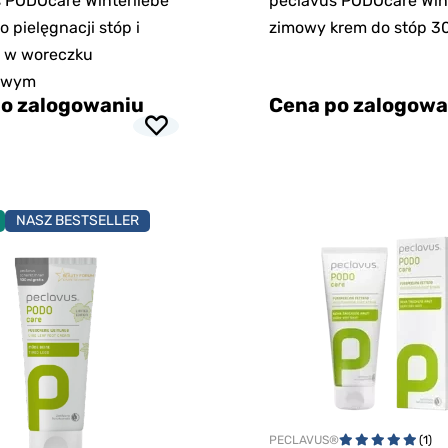
 PODOcare Winterliebe
peclavus PODOcare Win
 pielęgnacji stóp i
zimowy krem do stóp 3
i w woreczku
owym
o zalogowaniu
Cena po zalogowa
NASZ BESTSELLER
PECLAVUS®
(1)