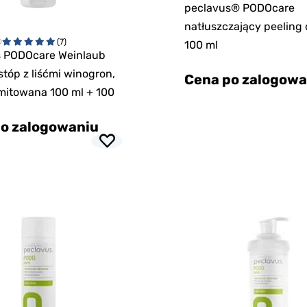
peclavus® PODOcare
natłuszczający peeling 
®
(7)
100 ml
s PODOcare Weinlaub
stóp z liśćmi winogron,
Cena po zalogowa
imitowana 100 ml + 100
o zalogowaniu