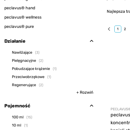
peclavus® hand
Najlepsza tr
peclavus® wellness
peclavus® pure
1
2
Działanie
Nawilżające
3
Pielęgnacyjne
2
Pobudzające krążenie
1
Przeciwobrzękowe
1
Regenerujące
2
+ Rozwiń
Pojemność
PECLAVUS
peclavu
100 ml
15
koncentr
10 ml
1