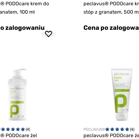
s® PODOcare krem do
peclavus® PODOcare k
ranatem, 100 ml
stóp z granatem, 500 m
o zalogowaniu
Cena po zalogowa
®
(4)
PECLAVUS®
(4)
s® PODOcare żel
peclavus® PODOcare że