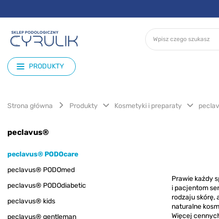
PRODUKTY
Strona główna
Produkty
Kosmetyki i preparaty
pecla
peclavus®
peclavus® PODOcare
peclavus® PODOmed
Prawie każdy s
peclavus® PODOdiabetic
i pacjentom se
rodzaju skórę, 
peclavus® kids
naturalne kos
Więcej cennych
peclavus® gentleman