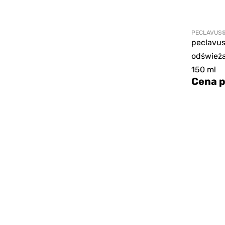
PECLAVUS
peclavu
odświeża
150 ml
Cena p