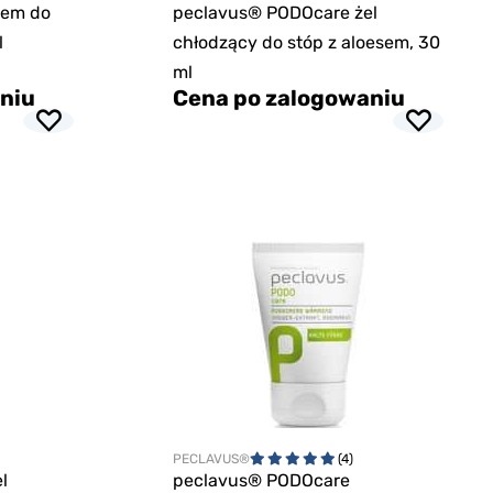
rem do
peclavus® PODOcare żel
l
chłodzący do stóp z aloesem, 30
ml
niu
Cena po zalogowaniu
PECLAVUS®
(4)
l
peclavus® PODOcare