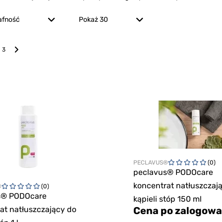
afność
Pokaż 30
3
PECLAVUS®
(0)
peclavus® PODOcare
koncentrat natłuszczaj
®
(0)
s® PODOcare
kąpieli stóp 150 ml
at natłuszczający do
Cena po zalogowa