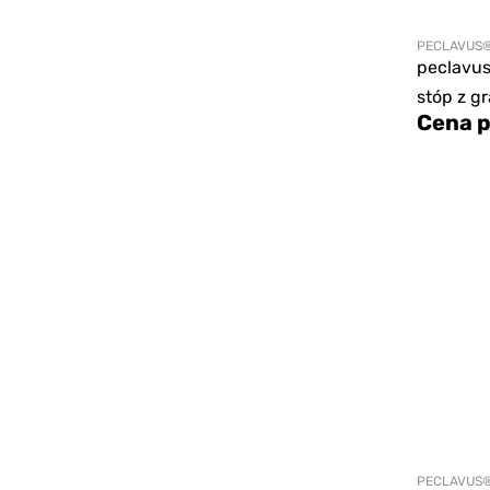
PECLAVUS
peclavu
stóp z g
Cena p
PECLAVUS