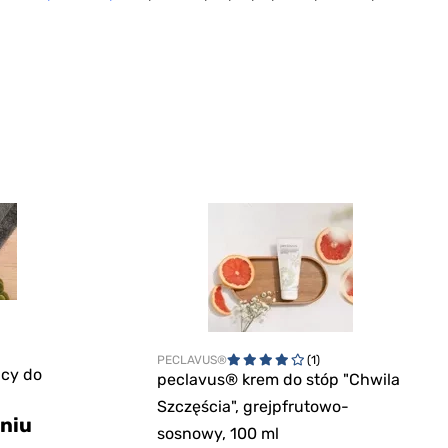
PECLAVUS®
(1)
ący do
peclavus® krem do stóp "Chwila
Szczęścia", grejpfrutowo-
niu
sosnowy, 100 ml