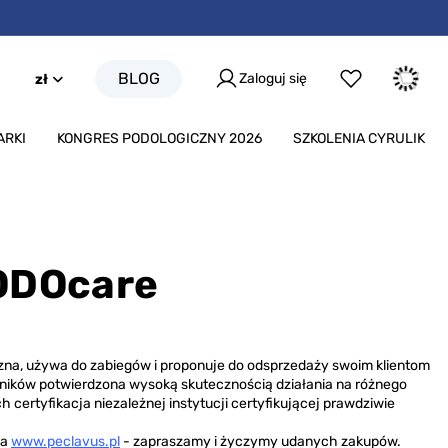
BLOG
Zaloguj się
zł
ARKI
KONGRES PODOLOGICZNY 2026
SZKOLENIA CYRULIK
ODOcare
zna, używa do zabiegów i proponuje do odsprzedaży swoim klientom
adników potwierdzona wysoką skutecznością działania na różnego
 certyfikacja niezależnej instytucji certyfikującej prawdziwie
na
www.peclavus.pl
- zapraszamy i życzymy udanych zakupów.