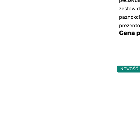
peclavus
zestaw do
paznokc
prezent
Cena p
NOWOŚĆ