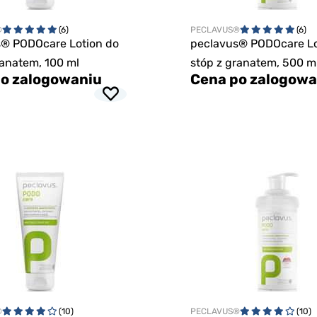
®
(6)
PECLAVUS®
(6)
s® PODOcare Lotion do
peclavus® PODOcare Lo
ranatem, 100 ml
stóp z granatem, 500 m
o zalogowaniu
Cena po zalogowa
®
(10)
PECLAVUS®
(10)