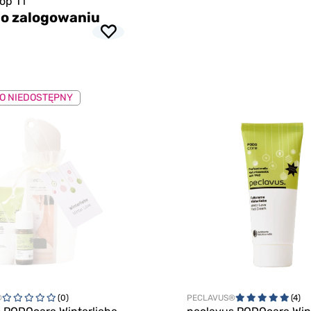
óp 1 l
o zalogowaniu
O NIEDOSTĘPNY
®
(0)
PECLAVUS®
(4)