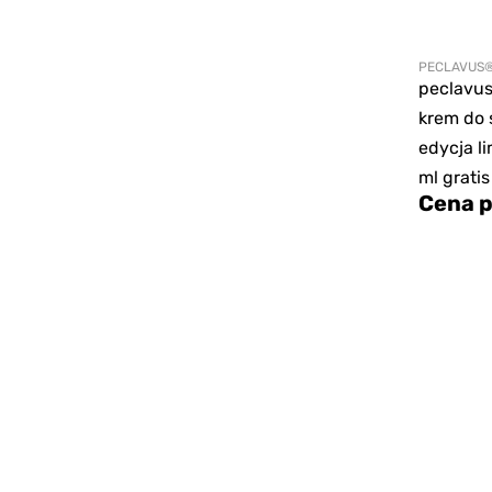
PECLAVUS
peclavu
krem do 
edycja l
ml gratis
Cena p