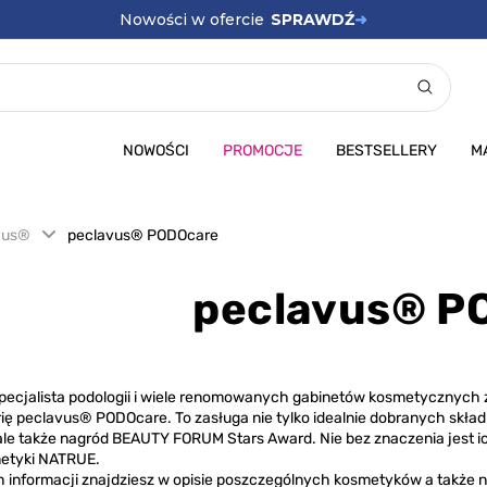
Nowości w ofercie
SPRAWDŹ
➜
Promocje
SPRAWDŹ
➜
NOWOŚCI
PROMOCJE
BESTSELLERY
M
vus®
peclavus® PODOcare
peclavus® P
pecjalista podologii i wiele renomowanych gabinetów kosmetycznych 
rię peclavus® PODOcare. To zasługa nie tylko idealnie dobranych skł
ale także nagród BEAUTY FORUM Stars Award. Nie bez znaczenia jest ich
metyki NATRUE.
 informacji znajdziesz w opisie poszczególnych kosmetyków a także 