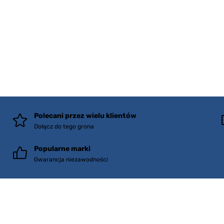
Polecani przez wielu klientów
Dołącz do tego grona
Popularne marki
Gwarancja niezawodności