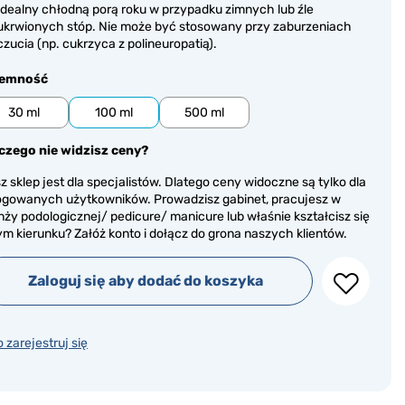
Idealny chłodną porą roku w przypadku zimnych lub źle
ukrwionych stóp. Nie może być stosowany przy zaburzeniach
czucia (np. cukrzyca z polineuropatią).
jemność
30 ml
100 ml
500 ml
czego nie widzisz ceny?
z sklep jest dla specjalistów. Dlatego ceny widoczne są tylko dla
ogowanych użytkowników. Prowadzisz gabinet, pracujesz w
nży podologicznej/ pedicure/ manicure lub właśnie kształcisz się
ym kierunku? Załóż konto i dołącz do grona naszych klientów.
Zaloguj się aby dodać do koszyka
o zarejestruj się