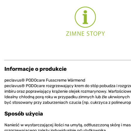
Informacje o produkcie
peclavus® PODOcare Fusscreme Wärmend
peclavus® PODOcare rozgrzewający krem do stóp pobudza i rozgrzew
imbiru oraz poprawiający krążenie olejek rozmarynowy. Wartościowe 
Idealny chłodną porą roku w przypadku zimnych lub źle ukrwionych
być stosowany przy zaburzeniach czucia (np. cukrzyca z polineuropa
Sposób użycia
Nanieść w wystarczającej ilości na umytą, odtłuszczoną skórę i mas
rozgrzewającego zależy indywidualnie od użytkownika.