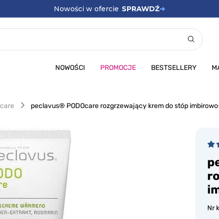
Nowości w ofercie
SPRAWDŹ
➜
Promocje
SPRAWDŹ
➜
NOWOŚCI
PROMOCJE
BESTSELLERY
M
care
peclavus® PODOcare rozgrzewający krem do stóp imbirowo
p
r
i
Nr 