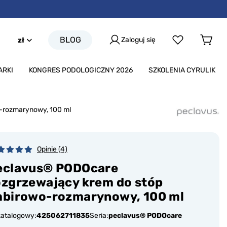
BLOG
Zaloguj się
zł
ARKI
KONGRES PODOLOGICZNY 2026
SZKOLENIA CYRULIK
-rozmarynowy, 100 ml
Opinie (4)
eclavus® PODOcare
ozgrzewający krem do stóp
mbirowo-rozmarynowy, 100 ml
katalogowy:
425062711835
Seria:
peclavus® PODOcare