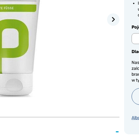
Po
Dla
Nas
zal
bra
w t
Alb