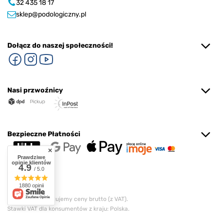
32 435 18 17
sklep@podologiczny.pl
Dołącz do naszej społeczności!
Nasi przwoźnicy
Bezpieczne Płatności
Prawdziwe
opinie klientów
4.9
/ 5.0
1880 opinii
W sklepie prezentujemy ceny brutto (z VAT).
Stawki VAT dla konsumentów z kraju:
Polska
.