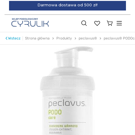
Darmowa dostawa od 500 zł!
Wstecz
Strona główna
Produkty
peclavus®
peclavus® PODOc