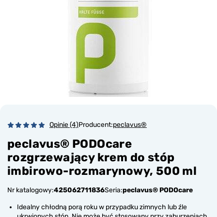
Opinie (4)
Producent:
peclavus®
peclavus® PODOcare
rozgrzewający krem do stóp
imbirowo-rozmarynowy, 500 ml
Nr katalogowy:
425062711836
Seria:
peclavus® PODOcare
Idealny chłodną porą roku w przypadku zimnych lub źle
ukrwionych stóp. Nie może być stosowany przy zaburzeniach