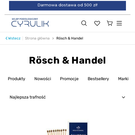
Darmowa dostawa od 500 zł!
Wstecz
Strona główna
Rösch & Handel
Rösch & Handel
Produkty
Nowości
Promocje
Bestsellery
Marki
Najlepsza trafność