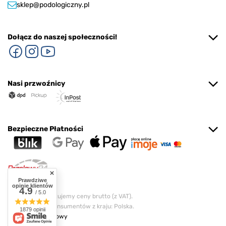
sklep@podologiczny.pl
Dołącz do naszej społeczności!
Nasi przwoźnicy
Bezpieczne Płatności
Prawdziwe
opinie klientów
4.9
/ 5.0
W sklepie prezentujemy ceny brutto (z VAT).
Stawki VAT dla konsumentów z kraju:
Polska
.
1879 opinii