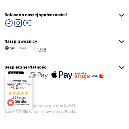
Dołącz do naszej społeczności!
Nasi przwoźnicy
Bezpieczne Płatności
Prawdziwe
opinie klientów
4.9
/ 5.0
1878 opinii
W sklepie prezentujemy ceny brutto (z VAT).
Stawki VAT dla konsumentów z kraju:
Polska
.