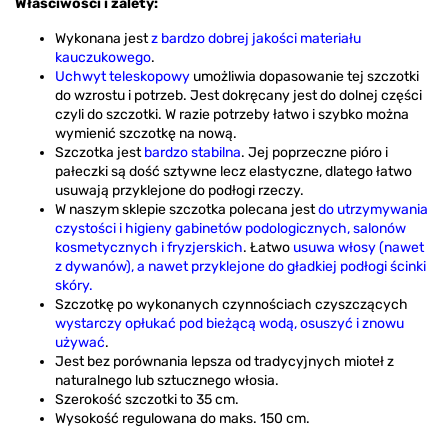
Właściwości i zalety:
Wykonana jest
z bardzo dobrej jakości materiału
kauczukowego
.
Uchwyt teleskopowy
umożliwia dopasowanie tej szczotki
do wzrostu i potrzeb. Jest dokręcany jest do dolnej części
czyli do szczotki. W razie potrzeby łatwo i szybko można
wymienić szczotkę na nową.
Szczotka jest
bardzo stabilna
. Jej poprzeczne pióro i
pałeczki są dość sztywne lecz elastyczne, dlatego łatwo
usuwają przyklejone do podłogi rzeczy.
W naszym sklepie szczotka polecana jest
do utrzymywania
czystości i higieny gabinetów podologicznych, salonów
kosmetycznych i fryzjerskich
. Łatwo
usuwa włosy (nawet
z dywanów), a nawet przyklejone do gładkiej podłogi ścinki
skóry.
Szczotkę po wykonanych czynnościach czyszczących
wystarczy opłukać pod bieżącą wodą, osuszyć i znowu
używać
.
Jest bez porównania lepsza od tradycyjnych mioteł z
naturalnego lub sztucznego włosia.
Szerokość szczotki to 35 cm.
Wysokość regulowana do maks. 150 cm.