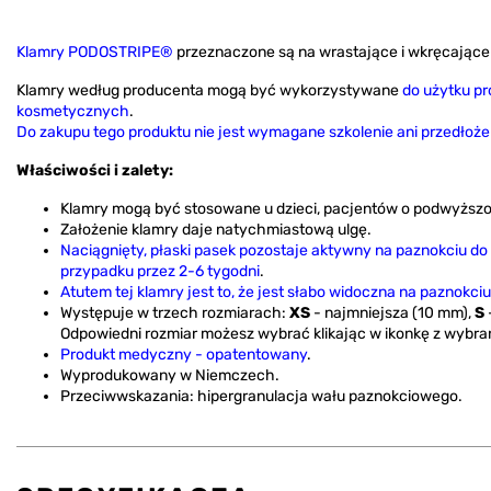
Klamry PODOSTRIPE®
przeznaczone są na wrastające i wkręcające 
Klamry według producenta mogą być wykorzystywane
do użytku pr
kosmetycznych
.
Do zakupu tego produktu nie jest wymagane szkolenie ani przedłożeni
Właściwości i zalety:
Klamry mogą być stosowane u dzieci, pacjentów o podwyższo
Założenie klamry daje natychmiastową ulgę.
Naciągnięty, płaski pasek pozostaje aktywny na paznokciu do
przypadku przez 2-6 tygodni
.
Atutem tej klamry jest to, że jest słabo widoczna na paznokciu
Występuje w trzech rozmiarach:
XS
- najmniejsza (10 mm),
S
Odpowiedni rozmiar możesz wybrać klikając w ikonkę z wybr
Produkt medyczny - opatentowany
.
Wyprodukowany w Niemczech.
Przeciwwskazania: hipergranulacja wału paznokciowego.