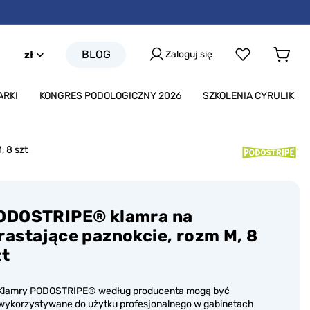
BLOG
Zaloguj się
zł
ARKI
KONGRES PODOLOGICZNY 2026
SZKOLENIA CYRULIK
 8 szt
ODOSTRIPE® klamra na
rastające paznokcie, rozm M, 8
zt
Klamry PODOSTRIPE® według producenta mogą być
wykorzystywane do użytku profesjonalnego w gabinetach