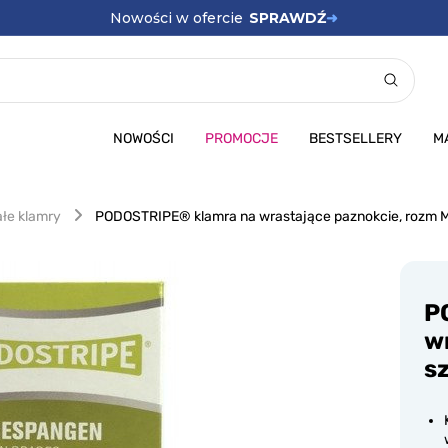
Nowości w ofercie
SPRAWDŹ
➜
NOWOŚCI
PROMOCJE
BESTSELLERY
M
łe klamry
PODOSTRIPE® klamra na wrastające paznokcie, rozm M,
P
w
s