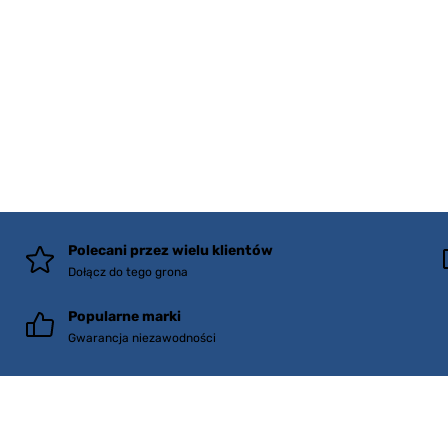
Polecani przez wielu klientów
Dołącz do tego grona
Popularne marki
Gwarancja niezawodności