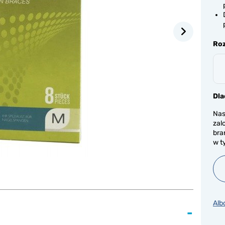
Ro
Dla
Nas
zal
bra
w t
Alb