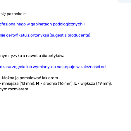
się paznokcie.
ofesjonalnego w gabinetach podologicznych i
e certyfikatu z ortonyksji (sugestia producenta)
.
nym ryzyku a nawet u diabetyków.
 czasu zdjęcia lub wymiany, co następuje w zależności od
. Można ją pomalować lakierem.
- mniejsza (13 mm),
M
- średnia (16 mm),
L
- większa (19 mm).
anym rozmiarem.