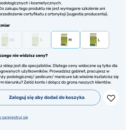
podologicznych i kosmetycznych.
Do zakupu tego produktu nie jest wymagane szkolenie ani
przedłożenie certyfikatu z ortonyksji (sugestia producenta).
zmiar
XS
S
M
L
czego nie widzisz ceny?
z sklep jest dla specjalistów. Dlatego ceny widoczne są tylko dla
ogowanych użytkowników. Prowadzisz gabinet, pracujesz w
nży podologicznej/ pedicure/ manicure lub właśnie kształcisz się
ym kierunku? Załóż konto i dołącz do grona naszych klientów.
Zaloguj się aby dodać do koszyka
o zarejestruj się