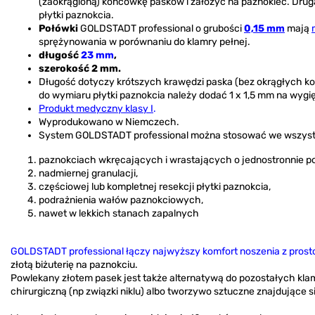
(zaokrągloną) końcówkę pasków i założyć na paznokieć. Drug
płytki paznokcia.
Połówki
GOLDSTADT professional o grubości
0,15 mm
mają
sprężynowania w porównaniu do klamry pełnej.
długość
23 mm
,
szerokość 2 mm.
Długość dotyczy krótszych krawędzi paska (bez okrągłych 
do wymiaru płytki paznokcia należy dodać 1 x 1,5 mm na wygi
Produkt medyczny klasy I
.
Wyprodukowano w Niemczech.
System GOLDSTADT professional można stosować we wszystki
paznokciach wkręcających i wrastających o jednostronnie p
nadmiernej granulacji,
częściowej lub kompletnej resekcji płytki paznokcia,
podrażnienia wałów paznokciowych,
nawet w lekkich stanach zapalnych
GOLDSTADT professional łączy najwyższy komfort noszenia z prostot
złotą biżuterię na paznokciu.
Powlekany złotem pasek jest także alternatywą do pozostałych klam
chirurgiczną (np związki niklu) albo tworzywo sztuczne znajdujące s