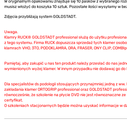
W oryginalnym opakowaniu znajduje się 10 pasków z wybranego roz
musisz włożyć do koszyka 10 sztuk. Pozostałe ilości wysyłamy w b
Zdjęcia przybliżają system GOLDSTADT.
Uwaga.
Klamry RUCK® GOLDSTADT professional służą do użytku profesional
z tego systemu. Firma RUCK dopuszcza sprzedaż tych klamer osobo
klamrach VHO, 3TO, PODOKLAMRA, ORA, FRASER, ONY CLIP, COMBIpe
Pamiętaj, aby zakupić u nas ten produkt należy przesłać do nas jed
wymienionych wyżej klamer. W innym przypadku nie dodawaj go do
Dla specjalistów ds podologii stosujących przynajmniej jedną z ww
zakładania klamer ORTOGRIP professional oraz GOLDSTADT profess
równocześnie, że szkolenie na płycie DVD nie jest równoznaczne ze
certyfikat.
O szkoleniach stacjonarnych będzie można uzyskać informacje w d