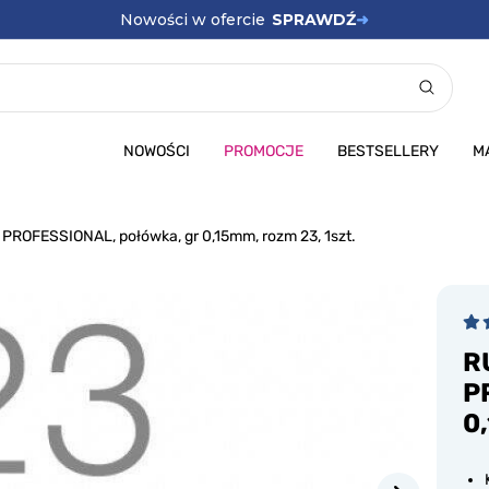
Promocje
SPRAWDŹ
➜
NOWOŚCI
PROMOCJE
BESTSELLERY
M
OFESSIONAL, połówka, gr 0,15mm, rozm 23, 1szt.
R
P
0