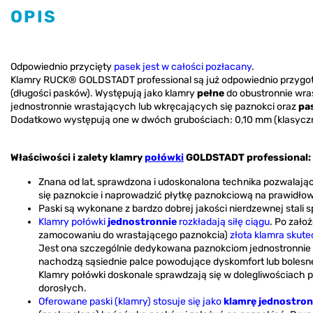
OPIS
Odpowiednio przycięty
pasek jest w całości pozłacany
.
Klamry RUCK® GOLDSTADT professional są już odpowiednio przygoto
(długości pasków). Występują jako klamry
pełne
do obustronnie wra
jednostronnie wrastających lub wkręcających się paznokci oraz
pa
Dodatkowo występują one w dwóch grubościach: 0,10 mm (klasyczna
Właściwości i zalety klamry
połówki
GOLDSTADT professional:
Znana od lat, sprawdzona i udoskonalona technika pozwalaj
się paznokcie i naprowadzić płytkę paznokciową na prawidłow
Paski są wykonane z bardzo dobrej jakości nierdzewnej stali
Klamry połówki
jednostronnie
rozkładają siłę ciągu
. Po zało
zamocowaniu do wrastającego paznokcia)
złota klamra skute
Jest ona szczególnie dedykowana paznokciom jednostronnie w
nachodzą sąsiednie palce powodujące dyskomfort lub bolesne
Klamry połówki doskonale sprawdzają się w dolegliwościach p
dorosłych.
Oferowane paski (klamry) stosuje się jako
klamrę jednostro