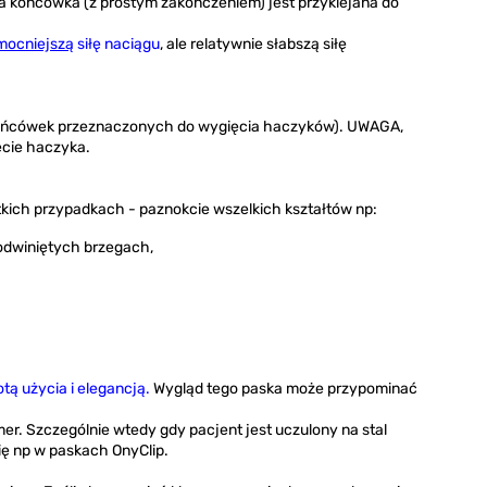
a końcówka (z prostym zakończeniem) jest przyklejana do
mocniejszą
siłę naciągu
, ale relatywnie słabszą siłę
końcówek przeznaczonych do wygięcia haczyków). UWAGA,
ęcie haczyka.
ch przypadkach - paznokcie wszelkich kształtów np:
odwiniętych brzegach,
ą użycia i elegancją.
Wygląd tego paska może przypominać
er. Szczególnie wtedy gdy pacjent jest uczulony na stal
ię np w paskach OnyClip.