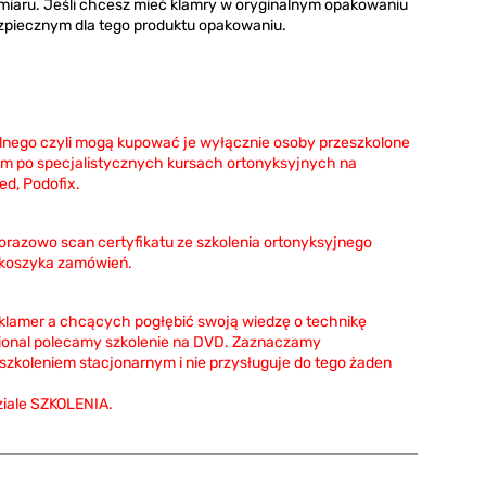
miaru. Jeśli chcesz mieć klamry w oryginalnym opakowaniu
ezpiecznym dla tego produktu opakowaniu.
nego czyli mogą kupować je wyłącznie osoby przeszkolone
m po specjalistycznych kursach ortonyksyjnych na
d, Podofix.
norazowo scan certyfikatu ze szkolenia ortonyksyjnego
 koszyka zamówień.
. klamer a chcących pogłębić swoją wiedzę o technikę
ional polecamy szkolenie na DVD. Zaznaczamy
 szkoleniem stacjonarnym i nie przysługuje do tego żaden
ziale SZKOLENIA.