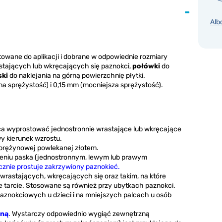
Alb
wane do aplikacji i dobrane w odpowiednie rozmiary
stających lub wkręcających się paznokci,
połówki
do
ski
do naklejania na górną powierzchnię płytki.
 sprężystość) i 0,15 mm (mocniejsza sprężystość).
ąca wyprostować jednostronnie wrastające lub wkręcające
y kierunek wzrostu.
 sprężynowej powlekanej złotem.
żeniu paska (jednostronnym, lewym lub prawym
cznie prostuje zakrzywiony paznokieć.
rastających, wkręcających się oraz takim, na które
 tarcie. Stosowane są również przy ubytkach paznokci.
aznokciowych u dzieci i na mniejszych palcach u osób
nną
. Wystarczy odpowiednio wygiąć zewnętrzną