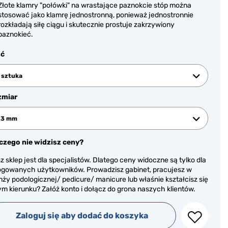
Złote klamry "połówki" na wrastające paznokcie stóp można
stosować jako klamrę jednostronną, ponieważ jednostronnie
rozkładają siłę ciągu i skutecznie prostuje zakrzywiony
paznokieć.
ść
 sztuka
zmiar
23 mm
czego nie widzisz ceny?
z sklep jest dla specjalistów. Dlatego ceny widoczne są tylko dla
ogowanych użytkowników. Prowadzisz gabinet, pracujesz w
nży podologicznej/ pedicure/ manicure lub właśnie kształcisz się
ym kierunku? Załóż konto i dołącz do grona naszych klientów.
Zaloguj się aby dodać do koszyka