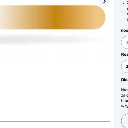
ilo
1
Ro
Dla
Nas
zal
bra
w t