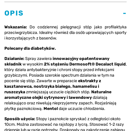
OPIS
Wskazania:
Do codziennej pielęgnacji stóp jako profilaktyka
przeciwgrzybicza. Idealny również dla osób uprawiających sporty
i korzystających z basenów.
Polecany dla diabetyków.
Działanie:
Spray zawiera
innowacyjny opatentowany
składnik
w wysokim
2% stężeniu Dermosoft® Decalact liquid
,
który działa antybakteryjnie i chroni stopy przed infekcjami
grzybiczymi. Posiada szerokie spectrum działania w tym na
pocenie się stóp. Zawarte w preparacie
ekstrakty z
kasztanowca, nostrzyka białego, hamamelisu i
ruszczyka
zmniejszają uczucie ciężkich stóp.
Naturalne
aromatyczne olejki cytrynowy i lawendowy
działają
relaksująco oraz niwelują nieprzyjemny zapach. Rozjaśniają
płytkę paznokciową.
Mentol
daje uczucie chłodzenia.
Sposób użycia:
Stopy i paznokcie spryskać z odległości około
10cm. Można zastosować na rajstopy z lycrą. Stosować 1-2 razy
dziennie lub w razie potrzeby. Doskonały na zakończenie zabiegu