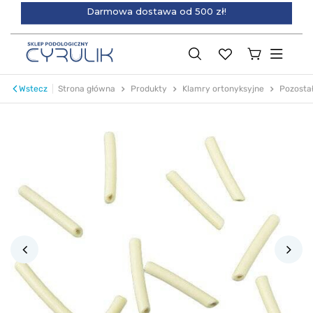
Darmowa dostawa od 500 zł!
Wstecz
Strona główna
Produkty
Klamry ortonyksyjne
Pozosta