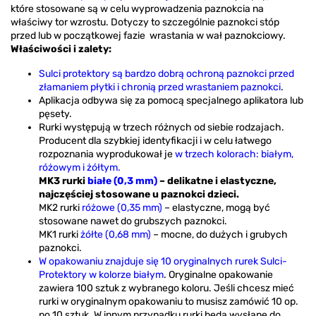
które stosowane są w celu wyprowadzenia paznokcia na
właściwy tor wzrostu. Dotyczy to szczególnie paznokci stóp
przed lub w początkowej fazie wrastania w wał paznokciowy.
Właściwości i zalety:
Sulci protektory są bardzo dobrą ochroną paznokci przed
złamaniem płytki i chronią przed wrastaniem paznokci
.
Aplikacja odbywa się za pomocą specjalnego aplikatora lub
pęsety.
Rurki występują w trzech różnych od siebie rodzajach.
Producent dla szybkiej identyfikacji i w celu łatwego
rozpoznania wyprodukował je
w trzech kolorach: białym,
różowym i żółtym.
MK3 rurki
białe (0,3 mm)
– delikatne i elastyczne,
najczęściej stosowane u paznokci dzieci.
MK2 rurki
różowe (0,35 mm)
– elastyczne, mogą być
stosowane nawet do grubszych paznokci.
MK1 rurki
żółte (0,68 mm)
– mocne, do dużych i grubych
paznokci.
W opakowaniu znajduje się 10 oryginalnych rurek Sulci-
Protektory w kolorze białym
. Oryginalne opakowanie
zawiera 100 sztuk z wybranego koloru. Jeśli chcesz mieć
rurki w oryginalnym opakowaniu to musisz zamówić 10 op.
po 10 sztuk. W innym przypadku rurki będą wysłane do