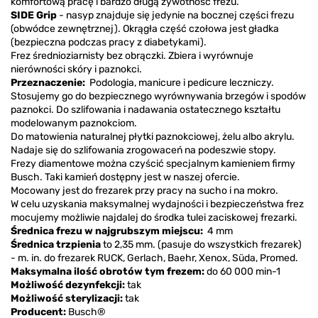
komfortową pracę i bardzo długą żywotność frezu.
SIDE Grip
- nasyp znajduje się jedynie na bocznej części frezu
(obwódce zewnętrznej). Okrągła część czołowa jest gładka
(bezpieczna podczas pracy z diabetykami).
Frez średnioziarnisty bez obrączki. Zbiera i wyrównuje
nierówności skóry i paznokci.
Przeznaczenie:
Podologia, manicure i pedicure leczniczy.
Stosujemy go do bezpiecznego wyrównywania brzegów i spodów
paznokci. Do szlifowania i nadawania ostatecznego kształtu
modelowanym paznokciom.
Do matowienia naturalnej płytki paznokciowej, żelu albo akrylu.
Nadaje się do szlifowania zrogowaceń na podeszwie stopy.
Frezy diamentowe można czyścić specjalnym kamieniem firmy
Busch. Taki kamień dostępny jest w naszej ofercie.
Mocowany jest do frezarek przy pracy na sucho i na mokro.
W celu uzyskania maksymalnej wydajności i bezpieczeństwa frez
mocujemy możliwie najdalej do środka tulei zaciskowej frezarki.
Średnica frezu w najgrubszym miejscu:
4 mm
Średnica trzpienia
to 2,35 mm. (pasuje do wszystkich frezarek)
- m. in. do frezarek RUCK, Gerlach, Baehr, Xenox, Süda, Promed.
Maksymalna ilość obrotów tym frezem:
do 60 000 min-1
Możliwość dezynfekcji:
tak
Możliwość sterylizacji:
tak
Producent:
Busch®