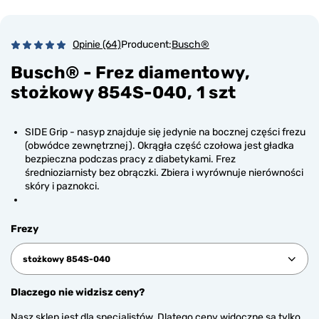
Opinie (64)
Producent:
Busch®
Busch® - Frez diamentowy,
stożkowy 854S-040, 1 szt
SIDE Grip - nasyp znajduje się jedynie na bocznej części frezu
(obwódce zewnętrznej). Okrągła część czołowa jest gładka
bezpieczna podczas pracy z diabetykami. Frez
średnioziarnisty bez obrączki. Zbiera i wyrównuje nierówności
skóry i paznokci.
Frezy
stożkowy 854S-040
Dlaczego nie widzisz ceny?
Nasz sklep jest dla specjalistów. Dlatego ceny widoczne są tylko