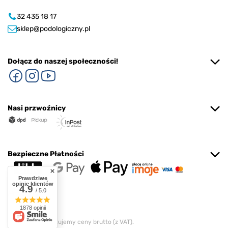
32 435 18 17
sklep@podologiczny.pl
Dołącz do naszej społeczności!
Nasi przwoźnicy
Bezpieczne Płatności
Prawdziwe
opinie klientów
4.9
/ 5.0
1878 opinii
W sklepie prezentujemy ceny brutto (z VAT).