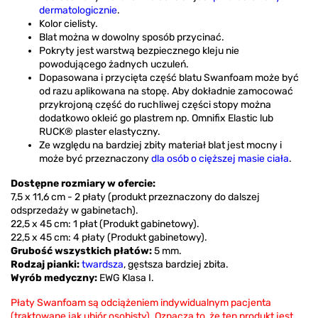
dermatologicznie
.
Kolor cielisty.
Blat można w dowolny sposób przycinać.
Pokryty jest warstwą bezpiecznego kleju nie
powodującego żadnych uczuleń.
Dopasowana i przycięta część blatu Swanfoam może być
od razu aplikowana na stopę. Aby dokładnie zamocować
przykrojoną część do ruchliwej części stopy można
dodatkowo okleić go plastrem np. Omnifix Elastic lub
RUCK® plaster elastyczny.
Ze względu na bardziej zbity materiał blat jest mocny i
może być przeznaczony
dla osób o cięższej masie ciała
.
Dostępne rozmiary w ofercie:
7,5 x 11,6 cm - 2 płaty (produkt przeznaczony do dalszej
odsprzedaży w gabinetach).
22,5 x 45 cm: 1 płat (Produkt gabinetowy).
22,5 x 45 cm: 4 płaty (Produkt gabinetowy).
Grubość wszystkich płatów:
5 mm.
Rodzaj pianki:
twardsza
, gęstsza bardziej zbita.
Wyrób medyczny:
EWG Klasa I.
Płaty Swanfoam są odciążeniem indywidualnym pacjenta
(traktowane jak ubiór osobisty). Oznacza to, że ten produkt jest