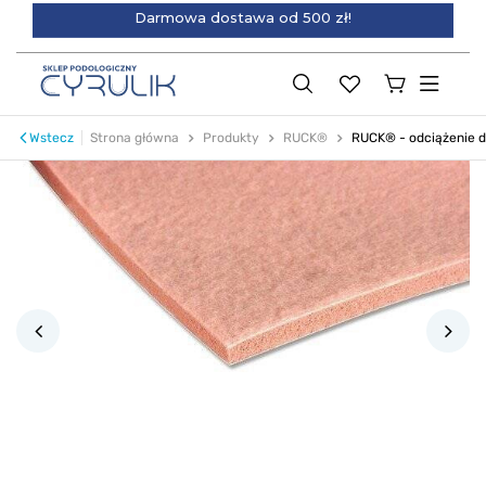
Darmowa dostawa od 500 zł!
Wstecz
Strona główna
Produkty
RUCK®
RUCK® - odciążenie d